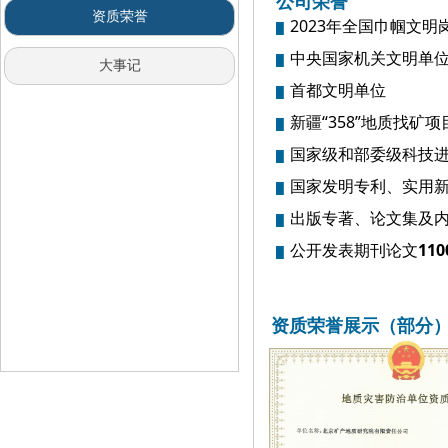
公司荣誉
资质荣誉
2023年全国巾帼文明
█
中央国家机关文明单
█
大事记
首都文明单位
█
新疆“358”地质找矿
█
国家级和部委级科技
█
国家发明专利、实用
█
出版专著、论文集及
█
公开发表期刊论文
11
█
资质荣誉展示（部分