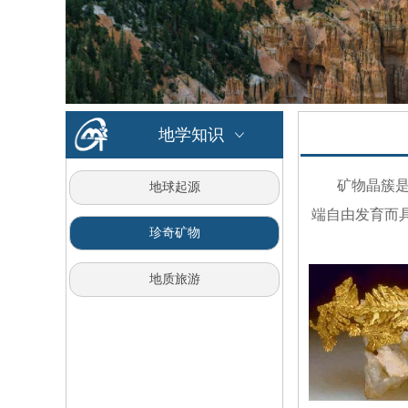
地学知识
ꀁ
矿物晶簇是指
地球起源
端自由发育而
珍奇矿物
地质旅游