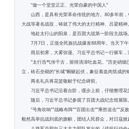
“做一个堂堂正正、光荣自豪的中国人”
山西，是具有光荣革命传统的地方。80多年前，
大战等著名战役，铸就了伟大的太行精神、吕梁精神
地处太行山的阳泉，是百团大战第一阶段主战场。
7月7日，正值全民族抗战爆发88周年。当天下午
雨后初霁，大雾弥漫。习近平总书记一行驱车，沿
“太行浩气传千古，留得清漳吐血花。”历史硝烟已
立，砖石垒砌的“长城”蜿蜒起伏，象征着血肉筑成的
两名礼兵将花篮敬献于纪念碑前。
习近平总书记沿着台阶，缓步上前，仔细整理花篮
随后，习近平总书记参观了百团大战纪念馆展陈
“号角吹响”“战略布阵”“百团出击”“乘胜追击”“
毅然高举抗战到底的旗帜，团结人民群众，对日寇掀
八路军总部向三大主力部队发出的《战役行动命令