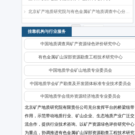
北京矿产地质研究院与有色金属矿产地质调查中心分开运行
ꁇ
我院成功中标新疆西准噶尔地区斑岩矿床项目并扎实推进野外地质工作
拓展南太版图 扎根斐济雨林 ——开启热带雨林区金矿勘查新征程
自然资源部专家指导组调研指导哈密月亮湾铜镍矿项目
尼加拉瓜驻华大使Michael Campbell访问地研院
地研院参加第二十一届中国有色金属矿业大会
尼日利亚吉加瓦州政府专员一行访问北京院
地研院召开2026年工作会议
敖宏到地研院调研
上一页
1
下一页
挂靠机构与行业服务
中国地质调查局矿产资源绿色评价研究中心
有色金属矿山深部资源勘查工程技术研究中心
中国地质学会矿山地质专业委员会
中国地质学会矿产勘查及开发团体标准专业技术委员会
中国地质学会境外资源经济地质专业委员会
北京矿产地质研究院有限责任公司充分发挥平台的桥梁纽带
作用，示范带动地质行业、矿山企业、生态地质产业广泛交
流合作，提供行业技术咨询。以矿产资源绿色评价研究中心
为重点，协调推进有色金属矿山深部资源勘查工程技术研究