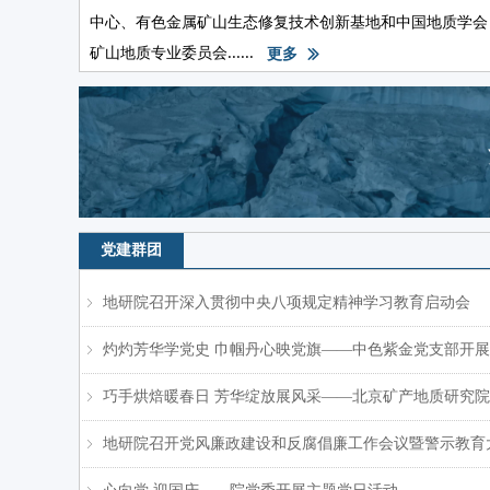
中心、有色金属矿山生态修复技术创新基地和中国地质学会
矿山地质专业委员会......
更多
ꅀ
党建群团
地研院召开深入贯彻中央八项规定精神学习教育启动会
ꁇ
灼灼芳华学党史 巾帼丹心映党旗——中色紫金党支部开
ꁇ
巧手烘焙暖春日 芳华绽放展风采——北京矿产地质研究院
ꁇ
地研院召开党风廉政建设和反腐倡廉工作会议暨警示教育
ꁇ