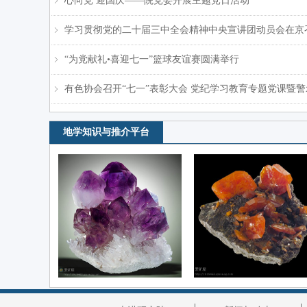
心向党 迎国庆——院党委开展主题党日活动
ꁇ
学习贯彻党的二十届三中全会精神中央宣讲团动员会在京
ꁇ
“为党献礼•喜迎七一”篮球友谊赛圆满举行
ꁇ
有色协会召开“七一”表彰大会 党纪学习教育专题党课暨
ꁇ
地学知识与推介平台