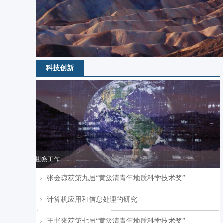
科技创新
勘察工作
张会琼获第九届“黄汲清青年地质科学技术奖”
ꁇ
计算机应用和信息处理的研究
ꁇ
王书来获第七届“黄汲清青年地质科学技术奖”
ꁇ