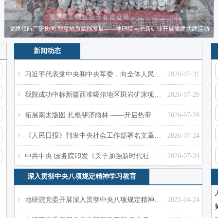
党建领航产研协同 智慧地质赋能发展——地研院与鼎新矿业开展党建共建活动
新闻动态
ꁇ
习近平代表党中央和中央军委，向全体人民解放军指战员、武警部队官兵、军队文职人员、预备役人员和民兵致以节日的祝贺！
2026-07-31
ꁇ
我院成功中标新疆西准噶尔地区斑岩矿床项目并扎实推进野外地质工作
2026-07-29
ꁇ
拓展南太版图 扎根斐济雨林 ——开启热带雨林区金矿勘查新征程
2026-07-28
ꁇ
《人民日报》刊发中央社会工作部署名文章《推动新时代社会工作高质量发展 坚定不移走中国特色社会主义社会治理之路》
2026-07-24
ꁇ
中共中央 国务院印发《关于加强新时代社会工作的意见》
2026-07-24
深入贯彻中央八项规定精神学习教育
ꁇ
地研院党委开展深入贯彻中央八项规定精神学习教育实地研学
2025-04-24