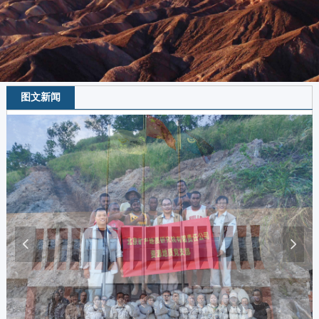
图文新闻
科技创新
넳
넲